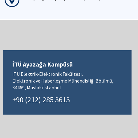
İTÜ Ayazağa Kampüsü
İTÜ Elektrik-Elektronik Fakültesi,
Elektronik ve Haberleşme Mühendisliği Bölümü,
34469, Maslak/İstanbul
+90 (212) 285 3613