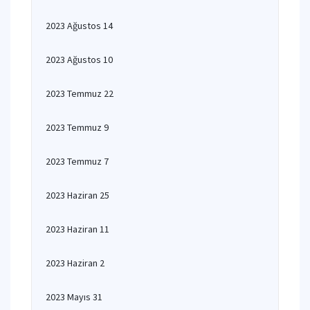
2023 Ağustos 14
2023 Ağustos 10
2023 Temmuz 22
2023 Temmuz 9
2023 Temmuz 7
2023 Haziran 25
2023 Haziran 11
2023 Haziran 2
2023 Mayıs 31