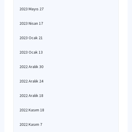
2023 Mayıs 27
2023 Nisan 17
2023 Ocak 21
2023 Ocak 13
2022 Aralık 30
2022 Aralık 24
2022 Aralık 18
2022 Kasım 18
2022 Kasım 7