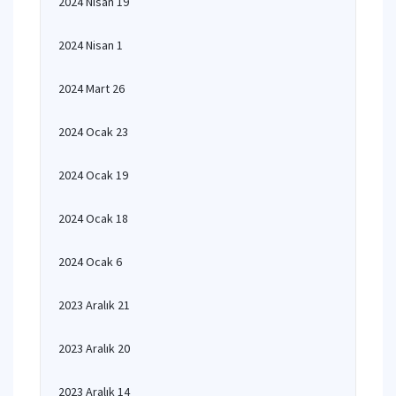
2024 Nisan 19
2024 Nisan 1
2024 Mart 26
2024 Ocak 23
2024 Ocak 19
2024 Ocak 18
2024 Ocak 6
2023 Aralık 21
2023 Aralık 20
2023 Aralık 14