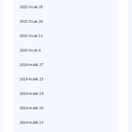
2025 Ocak 28
2025 Ocak 26
2025 Ocak 13
2025 Ocak 6
2024 Aralık 27
2024 Aralık 23
2024 Aralık 19
2024 Aralık 16
2024 Aralık 13