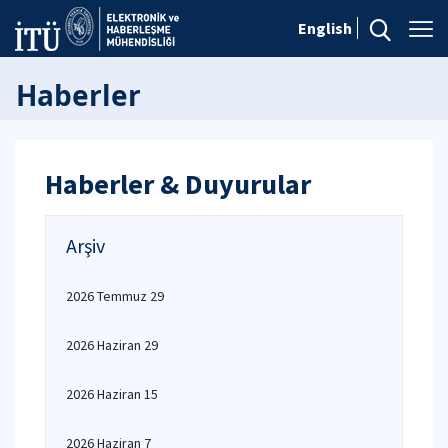
English
Haberler
Haberler & Duyurular
Arşiv
2026 Temmuz 29
2026 Haziran 29
2026 Haziran 15
2026 Haziran 7