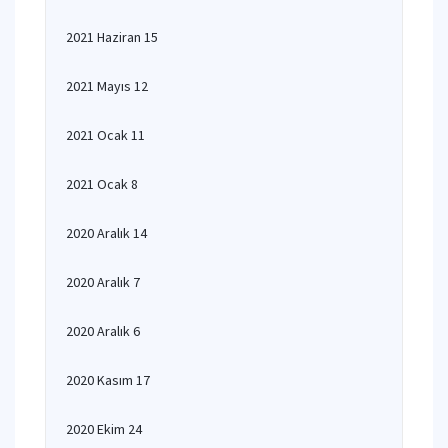
2021 Haziran 15
2021 Mayıs 12
2021 Ocak 11
2021 Ocak 8
2020 Aralık 14
2020 Aralık 7
2020 Aralık 6
2020 Kasım 17
2020 Ekim 24