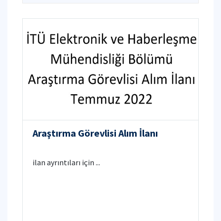
Araştırma Görevlisi Alım İlanı
ilan ayrıntıları için ...