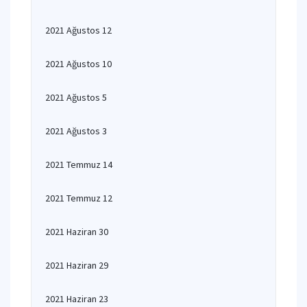
2021 Ağustos 12
2021 Ağustos 10
2021 Ağustos 5
2021 Ağustos 3
2021 Temmuz 14
2021 Temmuz 12
2021 Haziran 30
2021 Haziran 29
2021 Haziran 23