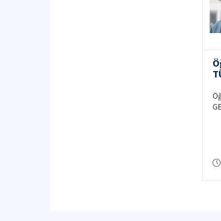
Ö
T
Ö
Öğ
GE