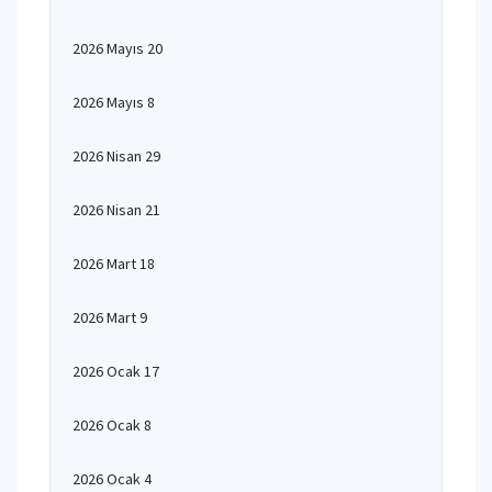
2026 Mayıs 20
2026 Mayıs 8
2026 Nisan 29
2026 Nisan 21
2026 Mart 18
2026 Mart 9
2026 Ocak 17
2026 Ocak 8
2026 Ocak 4