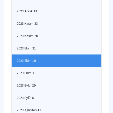
2023 Aralık 13
2023 Kasım 23
2023 Kasım 20
2023 Ekim 21
2023 Ekim 19
2023 Ekim 3
2023 Eylül 29
2023 Eylül 8
2023 Ağustos 17