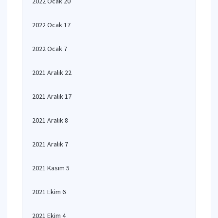
2022 Ocak 20
2022 Ocak 17
2022 Ocak 7
2021 Aralık 22
2021 Aralık 17
2021 Aralık 8
2021 Aralık 7
2021 Kasım 5
2021 Ekim 6
2021 Ekim 4