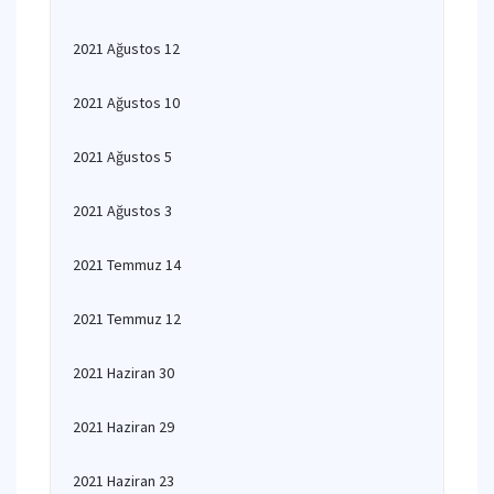
2021 Ağustos 12
2021 Ağustos 10
2021 Ağustos 5
2021 Ağustos 3
2021 Temmuz 14
2021 Temmuz 12
2021 Haziran 30
2021 Haziran 29
2021 Haziran 23