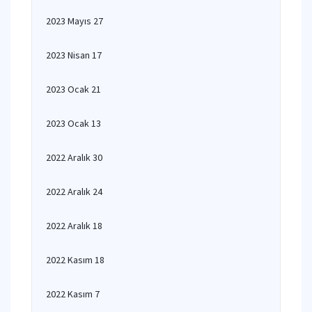
2023 Mayıs 27
2023 Nisan 17
2023 Ocak 21
2023 Ocak 13
2022 Aralık 30
2022 Aralık 24
2022 Aralık 18
2022 Kasım 18
2022 Kasım 7