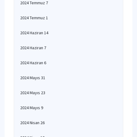
2024 Temmuz 7
2024 Temmuz 1
2024 Haziran 14
2024 Haziran 7
2024 Haziran 6
2024 Mayıs 31
2024 Mayıs 23
2024 Mayıs 9
2024 Nisan 26