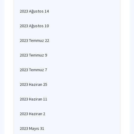
2023 Ağustos 14
2023 Ağustos 10
2023 Temmuz 22
2023 Temmuz 9
2023 Temmuz 7
2023 Haziran 25
2023 Haziran 11
2023 Haziran 2
2023 Mayıs 31