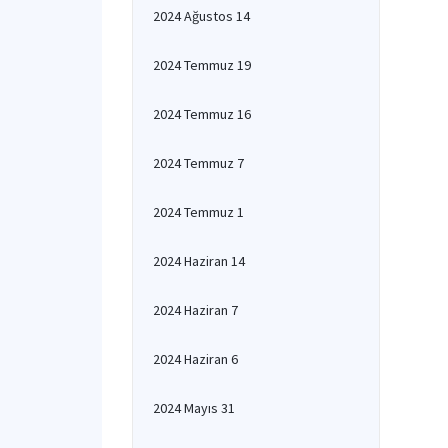
2024 Ağustos 14
2024 Temmuz 19
2024 Temmuz 16
2024 Temmuz 7
2024 Temmuz 1
2024 Haziran 14
2024 Haziran 7
2024 Haziran 6
2024 Mayıs 31