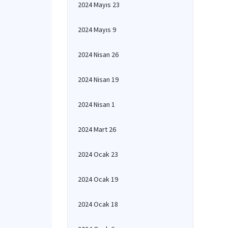
2024 Mayıs 23
2024 Mayıs 9
2024 Nisan 26
2024 Nisan 19
2024 Nisan 1
2024 Mart 26
2024 Ocak 23
2024 Ocak 19
2024 Ocak 18