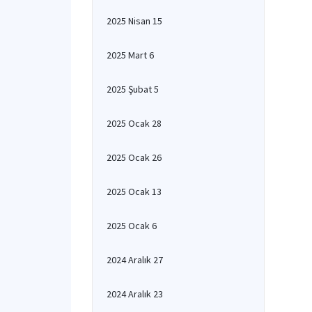
2025 Nisan 15
2025 Mart 6
2025 Şubat 5
2025 Ocak 28
2025 Ocak 26
2025 Ocak 13
2025 Ocak 6
2024 Aralık 27
2024 Aralık 23