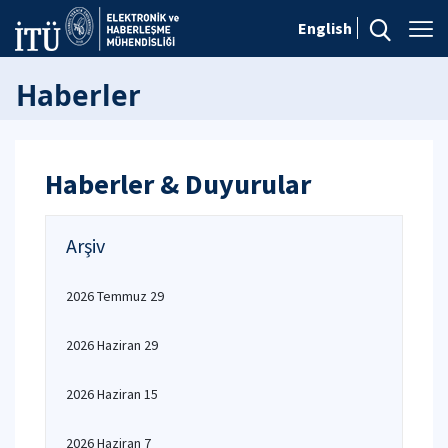
English
Haberler
Haberler & Duyurular
Arşiv
2026 Temmuz 29
2026 Haziran 29
2026 Haziran 15
2026 Haziran 7