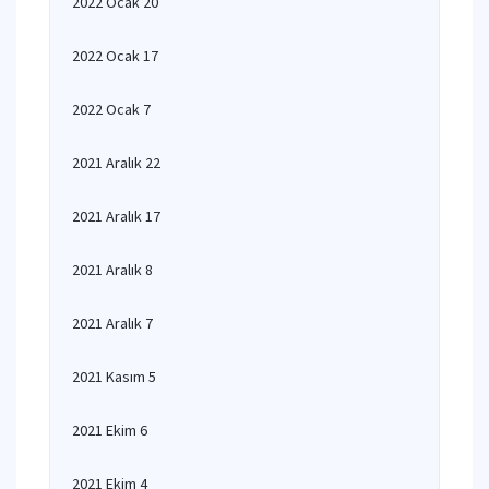
2022 Ocak 20
2022 Ocak 17
2022 Ocak 7
2021 Aralık 22
2021 Aralık 17
2021 Aralık 8
2021 Aralık 7
2021 Kasım 5
2021 Ekim 6
2021 Ekim 4