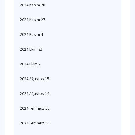
2024 Kasım 28
2024 Kasım 27
2024 Kasım 4
2024 Ekim 28
2024 Ekim 2
2024 Ağustos 15
2024 Ağustos 14
2024 Temmuz 19
2024 Temmuz 16