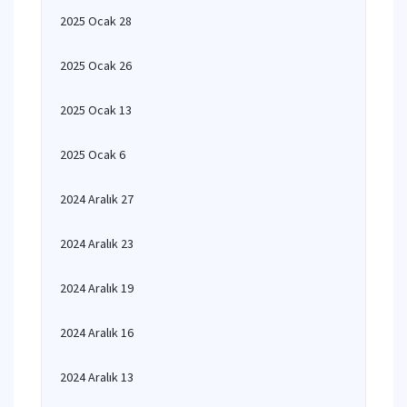
2025 Ocak 28
2025 Ocak 26
2025 Ocak 13
2025 Ocak 6
2024 Aralık 27
2024 Aralık 23
2024 Aralık 19
2024 Aralık 16
2024 Aralık 13