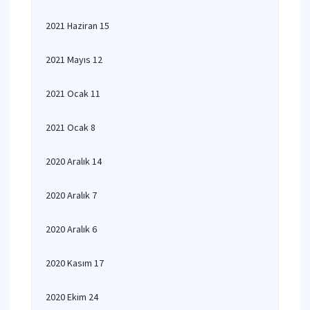
2021 Haziran 15
2021 Mayıs 12
2021 Ocak 11
2021 Ocak 8
2020 Aralık 14
2020 Aralık 7
2020 Aralık 6
2020 Kasım 17
2020 Ekim 24