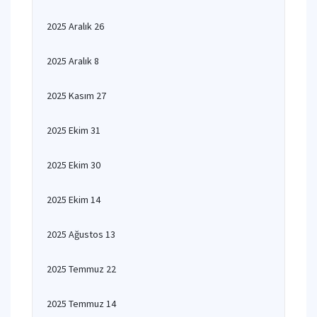
2025 Aralık 26
2025 Aralık 8
2025 Kasım 27
2025 Ekim 31
2025 Ekim 30
2025 Ekim 14
2025 Ağustos 13
2025 Temmuz 22
2025 Temmuz 14