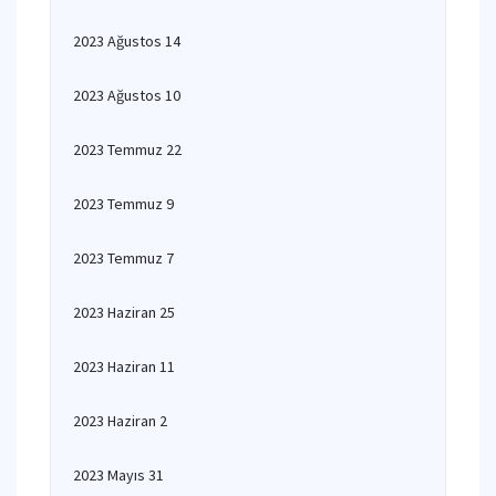
2023 Ağustos 14
2023 Ağustos 10
2023 Temmuz 22
2023 Temmuz 9
2023 Temmuz 7
2023 Haziran 25
2023 Haziran 11
2023 Haziran 2
2023 Mayıs 31