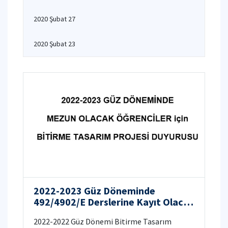
2020 Şubat 27
2020 Şubat 23
2022-2023 Güz Döneminde
492/4902/E Derslerine Kayıt Olacak
Öğrencilerin Bitirme Projeleri
2022-2022 Güz Dönemi Bitirme Tasarım
Hakkında ÖNEMLİ DUYURU