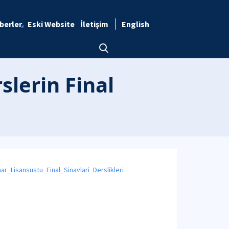
berler
Eski Website
İletişim
English
lerin Final
r_Lisansustu_Final_Sinavlari_Derslikleri